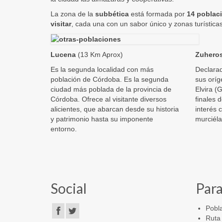
La zona de la
subbética
está formada por
14 poblac
visitar
, cada una con un sabor único y zonas turísticas
Lucena
(13 Km Aprox)
Zuhero
Es la segunda localidad con más
Declarad
población de Córdoba. Es la segunda
sus oríg
ciudad más poblada de la provincia de
Elvira (
Córdoba. Ofrece al visitante diversos
finales d
alicientes, que abarcan desde su historia
interés 
y patrimonio hasta su imponente
murciél
entorno.
Social
Para
Pobl
Ruta 