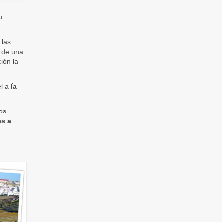
u
 las
a de una
ión la
el a
ía
los
es a