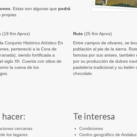
iones
. Estas son algunas que
podrá
 propias.
s
(19 Km Aprox)
Rute
(25 Km Aprox)
a Conjunto Histórico Artístico En
Entre campos de olivares, se lev
enes, perteneció a la Cora de
población al pie de la sierra. Rut
Granada), siendo fortificada a
famosa por sus anises, también 
el siglo XII. Cuenta con sitios de
por su producción de dulces nav
como la cueva de los
pastelería tradicional y su belén 
agos.
chocolate.
 hacer:
Te interesa
aciones cercanas
Condiciones
de los lagares
Centro geográfico de Andaluc