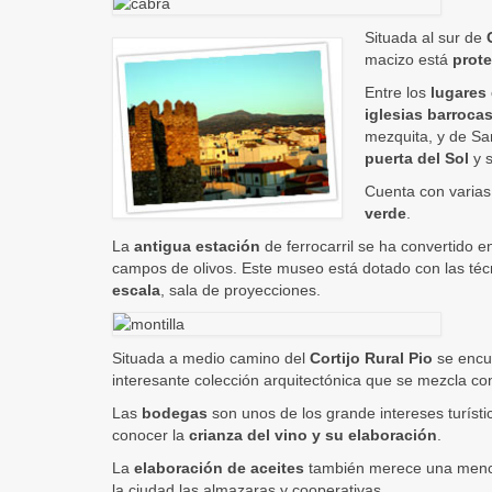
Situada al sur de
macizo está
prot
Entre los
lugares 
iglesias barroca
mezquita, y de San
puerta del Sol
y s
Cuenta con varia
verde
.
La
antigua estación
de ferrocarril se ha convertido 
campos de olivos. Este museo está dotado con las t
escala
, sala de proyecciones.
Situada a medio camino del
Cortijo Rural Pio
se encue
interesante colección arquitectónica que se mezcla c
Las
bodegas
son unos de los grande intereses turísti
conocer la
crianza del vino y su elaboración
.
La
elaboración de aceites
también merece una menci
la ciudad las almazaras y cooperativas.