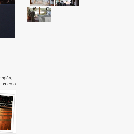
región,
a cuenta