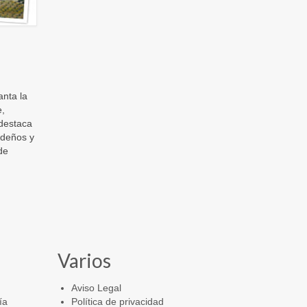
anta la
e,
destaca
ideños y
de
Varios
Aviso Legal
ía
Política de privacidad