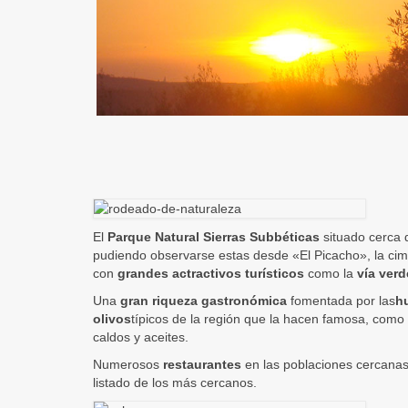
El
Parque Natural Sierras Subbéticas
situado cerca d
pudiendo observarse estas desde «El Picacho», la ci
con
grandes actractivos turísticos
como la
vía verd
Una
gran riqueza gastronómica
fomentada por las
hu
olivos
típicos de la región que la hacen famosa, como
caldos y aceites.
Numerosos
restaurantes
en las poblaciones cercanas
listado de los más cercanos.