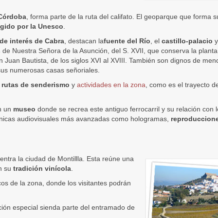
Córdoba
, forma parte de la ruta del califato. El geoparque que forma s
egido por la Unesco
.
de interés de Cabra
, destacan la
fuente del Río
, el
castillo-palacio
y
s
de Nuestra Señora de la Asunción, del S. XVII, que conserva la plant
 Juan Bautista, de los siglos XVI al XVIII. También son dignos de menc
us numerosas casas señoriales.
s
rutas de senderismo
y
actividades en la zona
, como es el trayecto d
en un
museo
donde se recrea este antiguo ferrocarril y su relación con 
écnicas audiovisuales más avanzadas como hologramas,
reproduccion
ntra la ciudad de Montillla. Esta reúne una
on su
tradición vinícola
.
cos de la zona, donde los visitantes podrán
ón especial sienda parte del entramado de